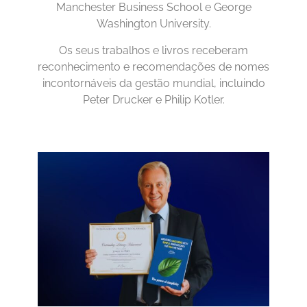
Manchester Business School e George
Washington University.
Os seus trabalhos e livros receberam
reconhecimento e recomendações de nomes
incontornáveis da gestão mundial, incluindo
Peter Drucker e Philip Kotler.