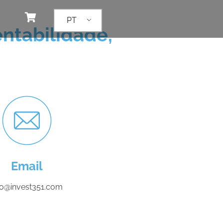
PT
ntabilidade,
Email
fo@invest351.com