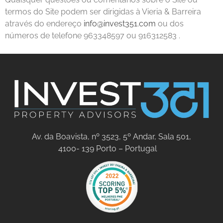
termos do Site podem ser dirigidas à Vieria & Barreira
através do endereço
info@invest351.com
ou dos
números de telefone 963348597 ou 916312583 .
Av. da Boavista, nº 3523, 5º Andar, Sala 501,
4100- 139 Porto – Portugal