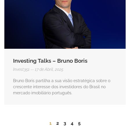
Investing Talks – Bruno Boris
Invest351
17 de Abril, 2025
Bruno Boris partilha a sua visão estratégica sobre o
crescente interesse dos investidores do Brasil no
mercado imobiliário português.
1
2
3
4
5