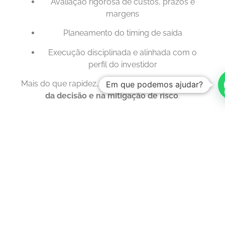
Avaliação rigorosa de custos, prazos e
margens
Planeamento do timing de saída
Execução disciplinada e alinhada com o
perfil do investidor
Mais do que rapidez, o foco está na
consistência
Em que podemos ajudar?
da decisão e na mitigação de risco
.
Um mercado ativo exige
decisões informadas
O setor imobiliário foi um dos que mais cresceu
em Portugal em 2025, mantendo níveis elevados
de procura, maioritariamente suportada por
compradores nacionais.