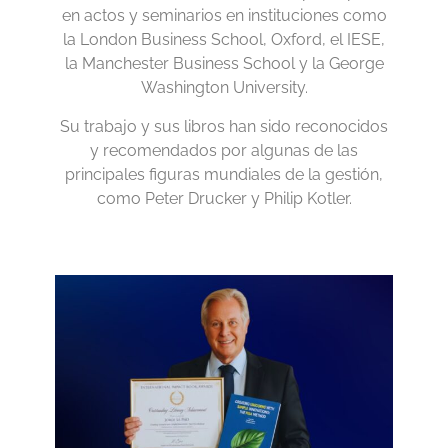
en actos y seminarios en instituciones como
la London Business School, Oxford, el IESE,
la Manchester Business School y la George
Washington University.
Su trabajo y sus libros han sido reconocidos
y recomendados por algunas de las
principales figuras mundiales de la gestión,
como Peter Drucker y Philip Kotler.