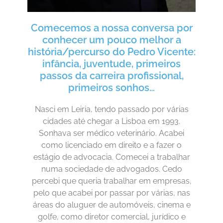
Comecemos a nossa conversa por
conhecer um pouco melhor a
história/percurso do Pedro Vicente:
infância, juventude, primeiros
passos da carreira profissional,
primeiros sonhos…
Nasci em Leiria, tendo passado por várias
cidades até chegar a Lisboa em 1993.
Sonhava ser médico veterinário. Acabei
como licenciado em direito e a fazer o
estágio de advocacia. Comecei a trabalhar
numa sociedade de advogados. Cedo
percebi que queria trabalhar em empresas,
pelo que acabei por passar por várias, nas
áreas do aluguer de automóveis, cinema e
golfe, como diretor comercial, jurídico e