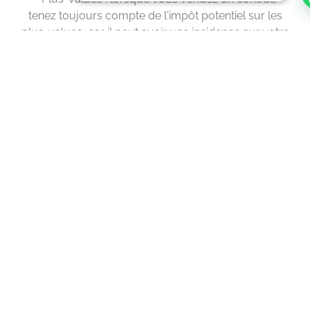
tenez toujours compte de l'impôt potentiel sur les
plus-values, car il peut avoir une incidence sur votre
bénéfice global.
- Demandez l'aide d'un expert : les transactions
immobilières peuvent être compliquées, en
particulier lorsque vous essayez de réduire vos
impôts. Travailler avec des professionnels
expérimentés peut vous aider à structurer les
contrats de la meilleure façon possible pour
atteindre vos objectifs financiers.
Pourquoi choisir Invest351 pour
vos investissements immobiliers ?
Chez Invest351, nous sommes spécialisés dans les
investissements immobiliers avec une approche