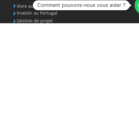
Comment pouvons-nous vous aider ?
Vivre au Portugal
Investir au Portugal
Gestion de projet
MEDIATION
Vendre ma propriété
Acheter une propriété
Opportunités d'investissement
NEWSLETTER
Votre adresse e-mail est utilisée pour vous envoyer
notre newsletter et des informations sur les
activités d'Invest 351. Vous pouvez à tout moment
utiliser le lien de désabonnement inclus dans la
newsletter.