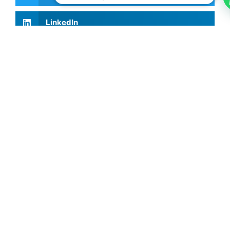
LinkedIn
Articles récents
Investing Talks - Jorge Vasconcellos e
Sá
15 mai 2026
Le cycle complet de l'investissement
immobilier
9 mars 2026
Trois stratégies essentielles
d'investissement immobilier
13 février 2026