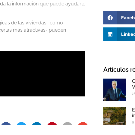
 toda la información que puede ayudarle
Faceb
icas de las viviendas -como
acerlas más atractivas- pueden
Linke
Artículos r
C
V
1
E
i
9