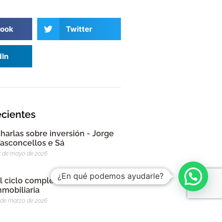
ook
Twitter
dIn
ecientes
harlas sobre inversión - Jorge
asconcellos e Sá
5 de mayo de 2026
¿En qué podemos ayudarle?
l ciclo completo de la inversión
nmobiliaria
 de marzo de 2026