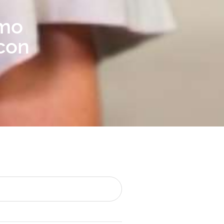
ómo
con