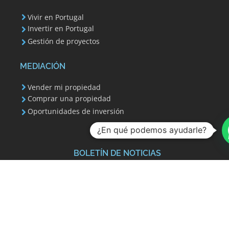
Vivir en Portugal
Invertir en Portugal
Gestión de proyectos
MEDIACIÓN
Vender mi propiedad
Comprar una propiedad
Oportunidades de inversión
¿En qué podemos ayudarle?
BOLETÍN DE NOTICIAS
Su dirección de correo electrónico se utiliza para
enviarle nuestro boletín informativo e información
sobre las actividades de Invest 351. Siempre puede
utilizar el enlace para cancelar la suscripción que se