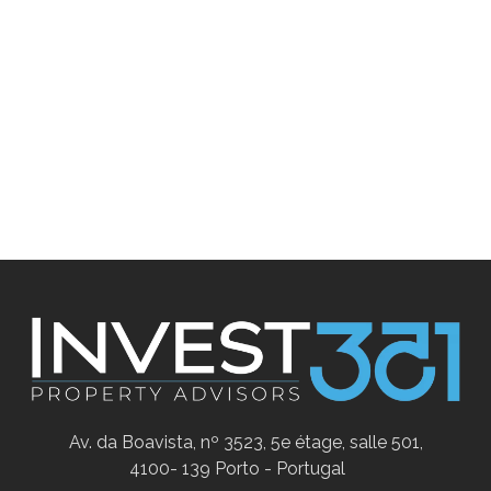
Av. da Boavista, nº 3523, 5e étage, salle 501,
4100- 139 Porto - Portugal