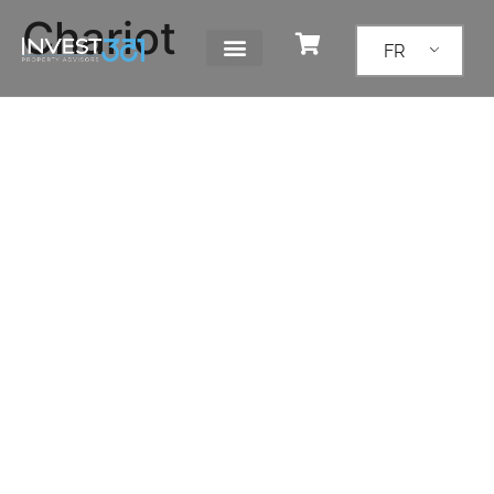
Chariot
FR