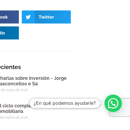
ook
Twitter
dIn
ecientes
harlas sobre inversión - Jorge
asconcellos e Sá
5 de mayo de 2026
¿En qué podemos ayudarle?
l ciclo completo de la inversión
nmobiliaria
 de marzo de 2026