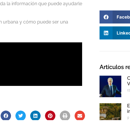
 toda la información que puede ayudarle
Faceb
ión urbana y cómo puede ser una
Linke
Artículos r
C
V
1
E
i
9