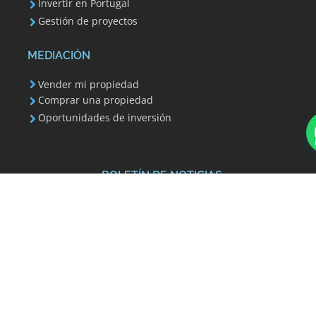
Invertir en Portugal
Gestión de proyectos
MEDIACIÓN
Vender mi propiedad
Comprar una propiedad
Oportunidades de inversión
BOLETÍN DE NOTICIAS
Su dirección de correo electrónico se utiliza para
enviarle nuestro boletín informativo e información
sobre las actividades de Invest 351. Siempre puede
utilizar el enlace para cancelar la suscripción que se
incluye en el boletín informativo.