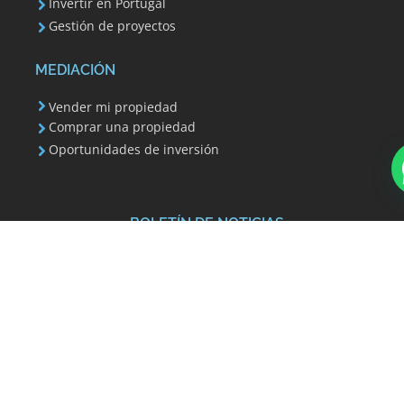
Invertir en Portugal
Gestión de proyectos
MEDIACIÓN
Vender mi propiedad
Comprar una propiedad
Oportunidades de inversión
¿En qué podemos ayudarle?
BOLETÍN DE NOTICIAS
Su dirección de correo electrónico se utiliza para
enviarle nuestro boletín informativo e información
sobre las actividades de Invest 351. Siempre puede
utilizar el enlace para cancelar la suscripción que se
incluye en el boletín informativo.