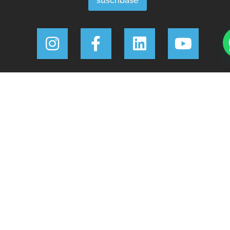
¿En qué podemos ayudarle?
Invest 351 © Todos los derechos reservados.
Licencia AMI 19960
Política de privacidad
Condiciones de uso