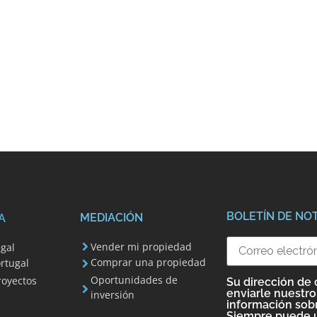
BOLETÍN DE NOT
MEDIACIÓN
A
Vender mi propiedad
ugal
Comprar una propiedad
ortugal
Oportunidades de
royectos
Su dirección de 
enviarle nuestro
inversión
información sobr
Siempre puede ut