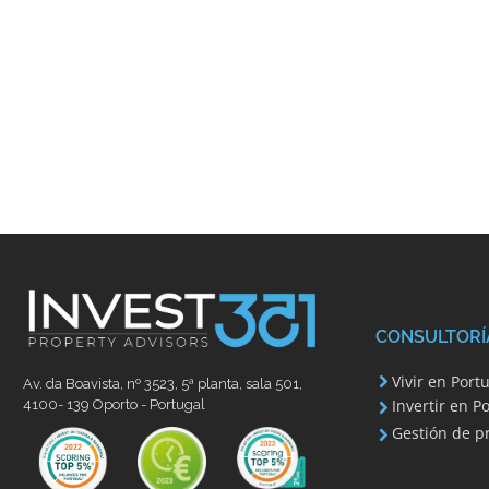
CONSULTORÍ
Vivir en Port
Av. da Boavista, nº 3523, 5ª planta, sala 501,
Invertir en P
4100- 139 Oporto - Portugal
Gestión de p