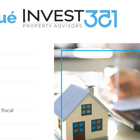
ué
fiscal