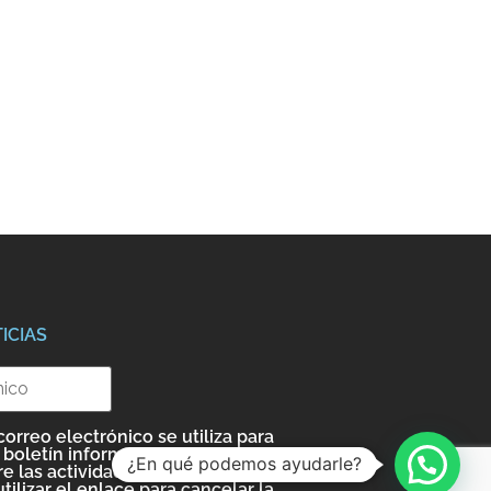
ICIAS
correo electrónico se utiliza para
 boletín informativo e
¿En qué podemos ayudarle?
e las actividades de Invest 351.
ilizar el enlace para cancelar la